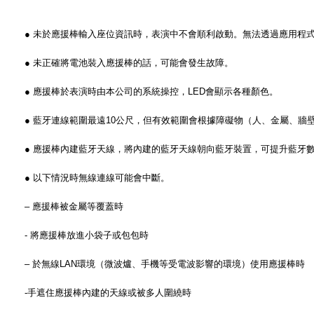
● 未於應援棒輸入座位資訊時，表演中不會順利啟動。無法透過應用程
● 未正確將電池裝入應援棒的話，可能會發生故障。
● 應援棒於表演時由本公司的系統操控，LED會顯示各種顏色。
● 藍牙連線範圍最遠10公尺，但有效範圍會根據障礙物（人、金屬、牆
● 應援棒內建藍牙天線，將內建的藍牙天線朝向藍牙裝置，可提升藍牙
● 以下情況時無線連線可能會中斷。
– 應援棒被金屬等覆蓋時
‐ 將應援棒放進小袋子或包包時
– 於無線LAN環境（微波爐、手機等受電波影響的環境）使用應援棒時
‐手遮住應援棒內建的天線或被多人圍繞時