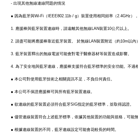
‐ 出現其他無線連線問題的情況
● 因為藍牙與Wi-Fi（IEEE802.11b / g）裝置使用相同頻率（2
1. 應援棒與藍牙裝置連線時，請遠離其他無線LAN裝置10公尺以上。
2. 請盡可能將應援棒靠近藍牙裝置。
於無線LAN裝置附近（約10m以
3. 藍牙裝置釋出的無線電波可能會對電子醫療器材等裝置造成影響。
4. 為了安全地與藍牙連線，應援棒支援符合藍牙標準的安全功能。不
● 本公司對使用藍牙技術之相關資訊不足，不負任何責任。
● 本公司不保證應援棒可與所有藍牙裝置連線。
● 欲連線的藍牙裝置必須符合藍牙SIG指定的藍牙標準，並取得認證。
● 儘管連線裝置符合上述藍牙標準，依據其他裝置的功能與規格，可能
● 根據連線裝置的不同，藍牙連線設定可能會花較長的時間。