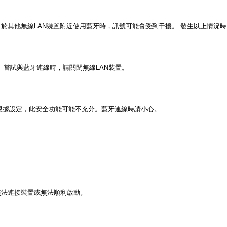
.4GHz），於其他無線LAN裝置附近使用藍牙時，訊號可能會受到干擾。
發生以上情況時
內）嘗試與藍牙連線時，請關閉無線LAN裝置。
過根據設定，此安全功能可能不充分。藍牙連線時請小心。
無法連接裝置或無法順利啟動。