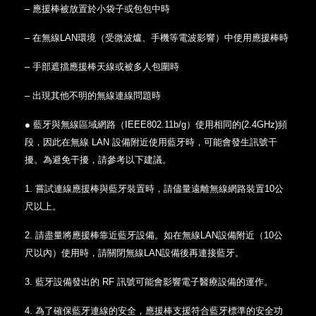
– 應援棒被放置於小袋子或包包中時
– 在無線LAN環境（受微波爐、手機等電波影響）中使用應援棒時
– 手部遮擋應援棒天線或被多人包圍時
– 出現其他不明的無線連線問題時
● 藍牙與無線區域網路（IEEE802.11b/g）使用相同的(2.4GHz)頻
段，因此在無線 LAN 設備附近使用藍牙時，可能會發生訊號干
擾。為避免干擾，請參考以下建議。
1. 嘗試連線應援棒與藍牙裝置時，請儘量遠
離無線網路裝置10公
尺以上。
2. 請盡量將應援棒靠近藍牙設備。如在無線LAN設備附近（10公
尺以內）使用時，請關閉無線LAN設備後再連接藍牙。
3. 藍牙設備發出的 RF 訊號可能會影響電子醫療設備的運作。
4. 為了確保藍牙連線的安全，應援棒支援符合藍牙標準的安全功