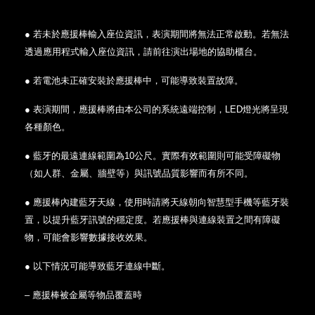
● 若未於應援棒輸入座位資訊，表演期間將無法正常啟動。若無法
透過應用程式輸入座位資訊，請前往演出場地的協助櫃台。
● 若電池未正確安裝於應援棒中，可能導致裝置故障。
● 表演期間，應援棒將由本公司的系統遠端控制，LED燈光將呈現
各種顏色。
● 藍牙的最遠連線範圍為10公尺。實際有效範圍則可能受障礙物
（如人群、金屬、牆壁等）與訊號品質影響而有所不同。
● 應援棒內建藍牙天線，使用時請將天線朝向智慧型手機等藍牙裝
置，以提升藍牙訊號的穩定度。若應援棒與連線裝置之間有障礙
物，可能會影響數據接收效果。
● 以下情況可能導致藍牙連線中斷。
– 應援棒被金屬等物品覆蓋時