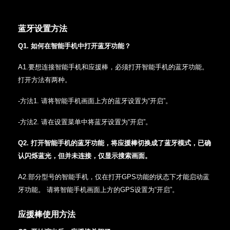
蓝牙设置方法
Q1. 如何在智能手机中打开蓝牙功能？
A1.要想连接智能手机和应援棒，必须打开智能手机的蓝牙功能。
打开方法有两种。
-方法1. 请将智能手机画面上方的蓝牙设置为“开启”。
-方法2. 请在设置菜单中将蓝牙设置为“开启”。
Q2. 打开智能手机的蓝牙功能，将应援棒切换成了蓝牙模式，已确
认闪烁蓝光，但并未连接，仅显示搜索画面。
A2.部分型号的智能手机，仅在打开GPS功能的状态下才能启动蓝
牙功能。
请将智能手机画面上方的GPS设置为“开启”。
应援棒使用方法